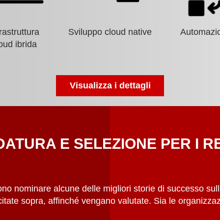
rastruttura
Sviluppo cloud native
Automazi
oud ibrida
Visualizza i dettagli
ATURA E SELEZIONE PER I R
ssono nominare alcune delle migliori storie di successo sul
 citate sopra, affinché vengano valutate. Sia le organizz