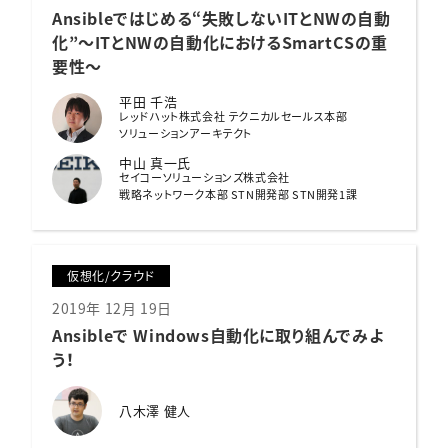
Ansibleではじめる
“失敗しないITとNWの自動
化”～ITとNWの自動化におけるSmartCSの重
要性～
平田 千浩
レッドハット株式会社 テクニカルセールス本部
ソリューションアーキテクト
中山 真一氏
セイコーソリューションズ株式会社
戦略ネットワーク本部 STN開発部 STN開発1課
仮想化/クラウド
2019年 12月 19日
Ansibleで Windows自動化に取り組んでみよ
う！
八木澤 健人