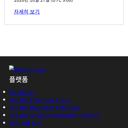
자세히 보기
플랫폼
Red Hat AI
Red Hat Enterprise Linux
Red Hat OpenShift Enterprise
Red Hat Ansible Automation Platform
모든 제품 보기