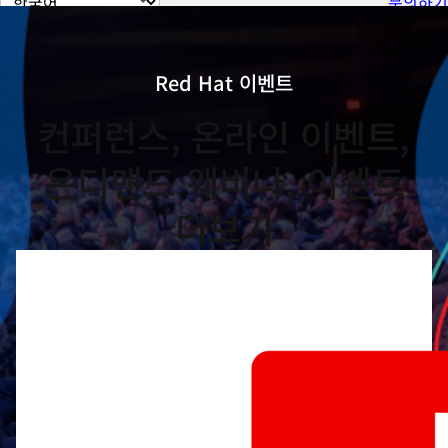
문의하기
이
지
언
Red Hat 이벤트
어
컨퍼런스, 온라인 이벤트,
변
경
온디맨드 웨비나, 이벤트
더보기