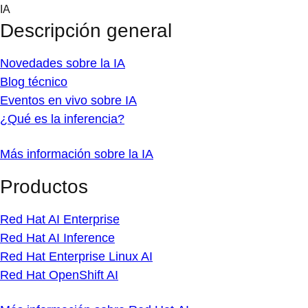
Skip
IA
to
Descripción general
content
Novedades sobre la IA
Blog técnico
Eventos en vivo sobre IA
¿Qué es la inferencia?
Más información sobre la IA
Productos
Red Hat AI Enterprise
Red Hat AI Inference
Red Hat Enterprise Linux AI
Red Hat OpenShift AI