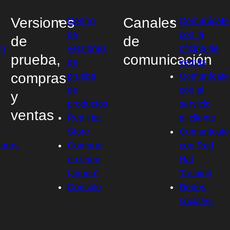
Versiones
Canales
Centro
Comunícate
de
con la
de
de
ón
versiones
oficina de
prueba,
comunicación
de
ventas
compras
prueba
Comunícate
de
con el
y
productos
servicio
ventas
Red Hat
al cliente
Store
Comunícate
dores
Comprar
con Red
en línea
Hat
(Japón)
Training
Console
Redes
sociales