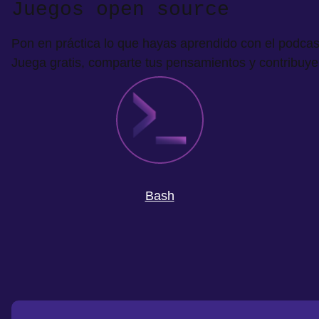
Juegos open source
Pon en práctica lo que hayas aprendido con el podcas
Juega gratis, comparte tus pensamientos y contribuye 
Bash