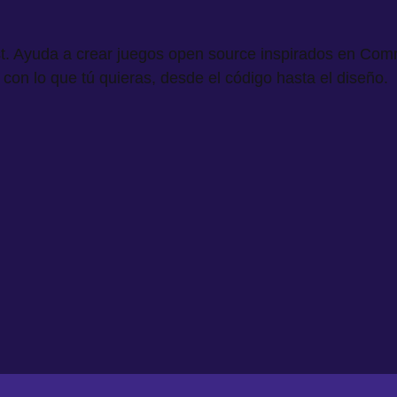
t. Ayuda a crear juegos open source inspirados en Comma
con lo que tú quieras, desde el código hasta el diseño.