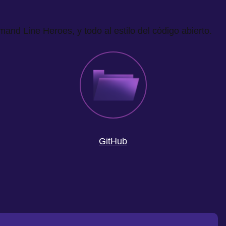
nd Line Heroes, y todo al estilo del código abierto.
GitHub