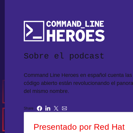
Sobre el podcast
Command Line Heroes en español cuenta las é
código abierto están revolucionando el panor
del mismo nombre.
Share
Presentado por Red Hat