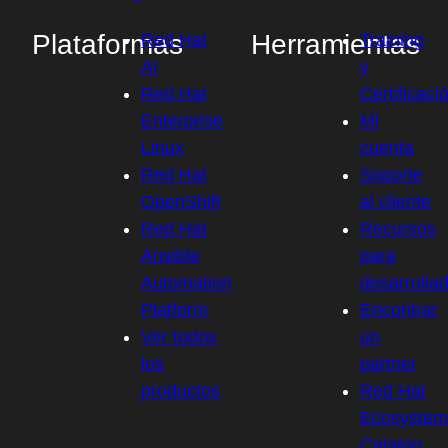
Plataformas
Herramientas
Red Hat
Training
AI
y
Red Hat
Certificaci
Enterprise
Mi
Linux
cuenta
Red Hat
Soporte
OpenShift
al cliente
Red Hat
Recursos
Ansible
para
Automation
desarrolla
Platform
Encontrar
Ver todos
un
los
partner
productos
Red Hat
Ecosystem
Catalog