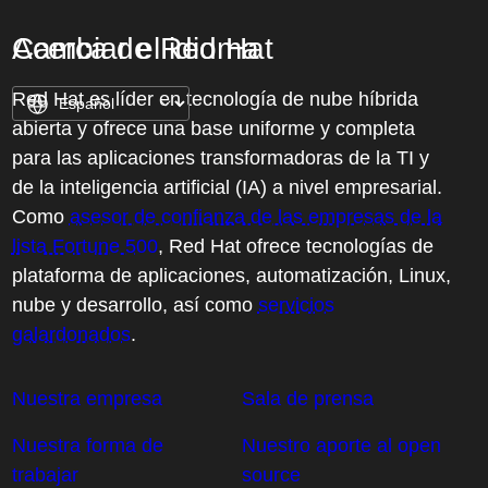
Acerca de Red Hat
Cambiar el idioma
Red Hat es líder en tecnología de nube híbrida
abierta y ofrece una base uniforme y completa
para las aplicaciones transformadoras de la TI y
de la inteligencia artificial (IA) a nivel empresarial.
Como
asesor de confianza de las empresas de la
lista Fortune 500
, Red Hat ofrece tecnologías de
plataforma de aplicaciones, automatización, Linux,
nube y desarrollo, así como
servicios
galardonados
.
Nuestra empresa
Sala de prensa
Nuestra forma de
Nuestro aporte al open
trabajar
source