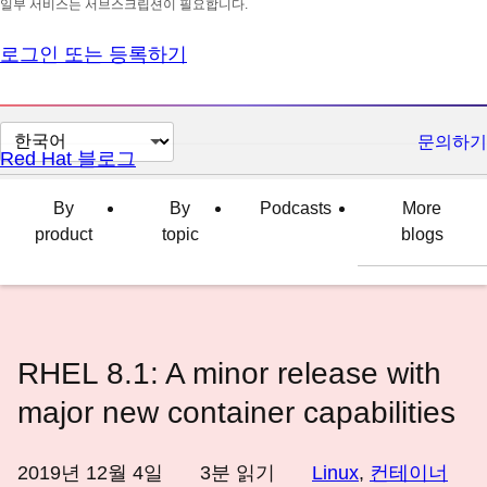
일부 서비스는 서브스크립션이 필요합니다.
로그인 또는 등록하기
페
문의하기
Red Hat 블로그
이
지
By
By
Podcasts
More
언
product
topic
blogs
어
변
경
RHEL 8.1: A minor release with
major new container capabilities
2019년 12월 4일
3
분 읽기
Linux
,
컨테이너