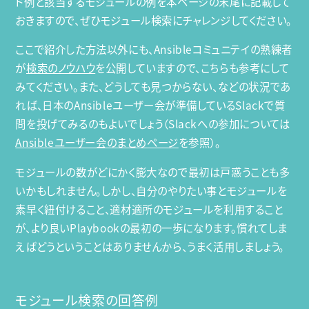
ド例と該当するモジュールの例を本ページの末尾に記載して
おきますので、ぜひモジュール検索にチャレンジしてください。
ここで紹介した方法以外にも、Ansibleコミュニテイの熟練者
が
検索のノウハウ
を公開していますので、こちらも参考にして
みてください。また、どうしても見つからない、などの状況であ
れば、日本のAnsibleユーザー会が準備しているSlackで質
問を投げてみるのもよいでしょう（Slackへの参加については
Ansibleユーザー会のまとめページ
を参照）。
モジュールの数がどにかく膨大なので最初は戸惑うことも多
いかもしれません。しかし、自分のやりたい事とモジュールを
素早く紐付けること、適材適所のモジュールを利用すること
が、より良いPlaybookの最初の一歩になります。慣れてしま
えばどうということはありませんから、うまく活用しましょう。
モジュール検索の回答例