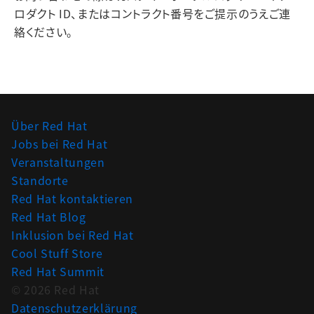
ロダクト ID、またはコントラクト番号をご提示のうえご連
絡ください。
Über Red Hat
Jobs bei Red Hat
Veranstaltungen
Standorte
Red Hat kontaktieren
Red Hat Blog
Inklusion bei Red Hat
Cool Stuff Store
Red Hat Summit
© 2026 Red Hat
Datenschutzerklärung