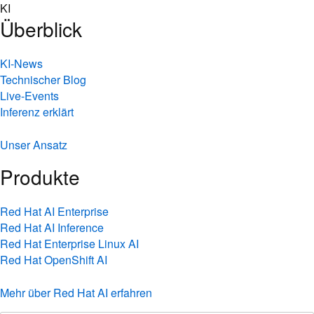
Skip
KI
to
Überblick
content
KI-News
Technischer Blog
Live-Events
Inferenz erklärt
Unser Ansatz
Produkte
Red Hat AI Enterprise
Red Hat AI Inference
Red Hat Enterprise Linux AI
Red Hat OpenShift AI
Mehr über Red Hat AI erfahren