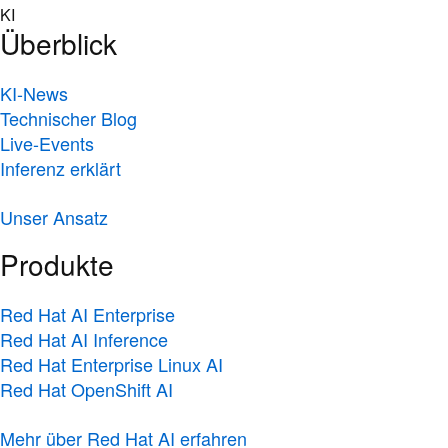
Skip
KI
to
Überblick
content
KI-News
Technischer Blog
Live-Events
Inferenz erklärt
Unser Ansatz
Produkte
Red Hat AI Enterprise
Red Hat AI Inference
Red Hat Enterprise Linux AI
Red Hat OpenShift AI
Mehr über Red Hat AI erfahren