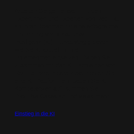
Arbeiten Sie gemeinsam mit den
Expertinnen und Experten von Red Hat
an Ihrer Roadmap für eine erfolgreiche
Einführung von künstlicher
Intelligenz (KI) – unabhängig davon,
wie Sie KI aktuell in Ihrem
Unternehmen einsetzen. Planen Sie
zusammen mit den KI-Fachleuten von
Red Hat erreichbare Ziele, richten Sie
eine KI-Plattform ein, bauen Sie KI-
Kompetenzen auf, stimmen Sie
Pilot Use Cases ab und vieles mehr.
Einstieg in die KI