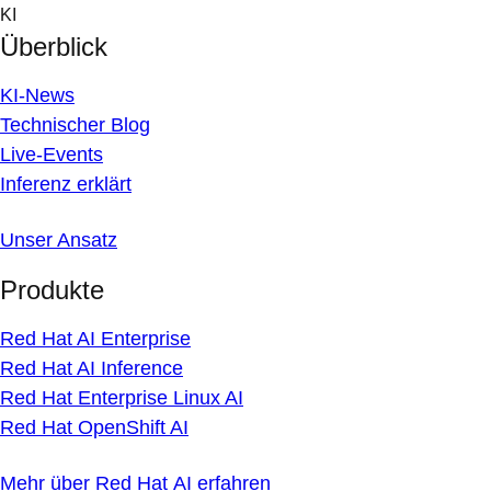
Skip
KI
to
Überblick
content
KI-News
Technischer Blog
Live-Events
Inferenz erklärt
Unser Ansatz
Produkte
Red Hat AI Enterprise
Red Hat AI Inference
Red Hat Enterprise Linux AI
Red Hat OpenShift AI
Mehr über Red Hat AI erfahren