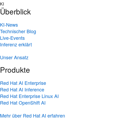
Skip
KI
to
Überblick
content
KI-News
Technischer Blog
Live-Events
Inferenz erklärt
Unser Ansatz
Produkte
Red Hat AI Enterprise
Red Hat AI Inference
Red Hat Enterprise Linux AI
Red Hat OpenShift AI
Mehr über Red Hat AI erfahren