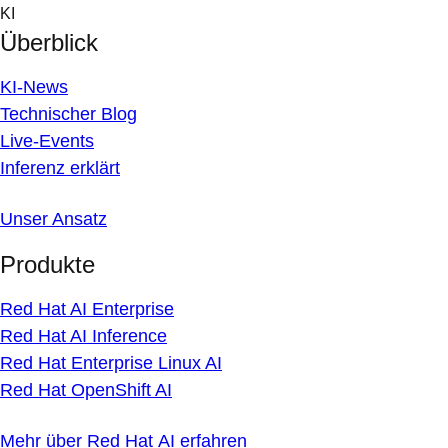
Skip
KI
to
Überblick
content
KI-News
Technischer Blog
Live-Events
Inferenz erklärt
Unser Ansatz
Produkte
Red Hat AI Enterprise
Red Hat AI Inference
Red Hat Enterprise Linux AI
Red Hat OpenShift AI
Mehr über Red Hat AI erfahren