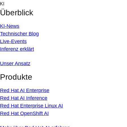
Skip
KI
to
Überblick
content
KI-News
Technischer Blog
Live-Events
Inferenz erklärt
Unser Ansatz
Produkte
Red Hat AI Enterprise
Red Hat AI Inference
Red Hat Enterprise Linux AI
Red Hat OpenShift AI