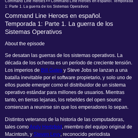
Command Line Heroes • • Command Line Heroes en español. Temporada
1: Parte 1. La guerra de los Sistemas Operativos
Command Line Heroes en español.
Temporada 1: Parte 1. La guerra de los
Sistemas Operativos
About the episode
Se desatan las guerras de los sistemas operativos. La
década de los ochenta es un período de creciente tensión.
Los imperios de
Bill Gates
y Steve Jobs se lanzan a una
batalla inevitable por el software propietario, y solo uno de
ellos puede emerger como el distribuidor de un sistema
operativo estándar para millones de usuarios. Mientras
tanto, en tierras lejanas, los rebeldes del open source
comienzan a reunirse sin que los emperadores lo sepan.
Distintos veteranos de la historia de las computadoras,
tales como
Andy Hertzfeld
, miembro del equipo original de
Macintosh, y
Steven Levy
, reconocido periodista