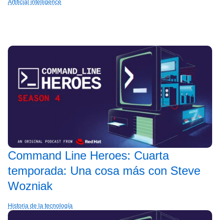
Artificial intelligence
Command Line Heroes: Cuarta
temporada: Una cosa más con Steve
Wozniak
Historia de la tecnología