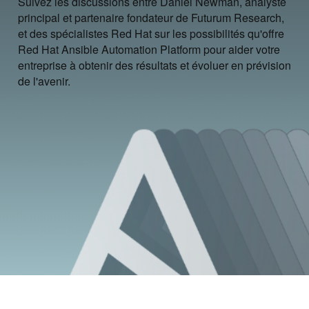
Suivez les discussions entre Daniel Newman, analyste
principal et partenaire fondateur de Futurum Research,
et des spécialistes Red Hat sur les possibilités qu'offre
Red Hat Ansible Automation Platform pour aider votre
entreprise à obtenir des résultats et évoluer en prévision
de l'avenir.