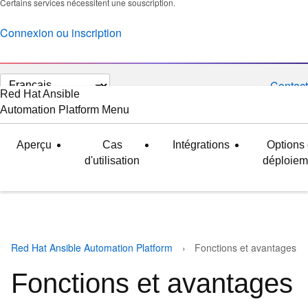
Certains services nécessitent une souscription.
Connexion ou inscription
Changer
Contact
Red Hat Ansible
la
Automation Platform
Menu
développé
réduit
langue
Aperçu
Cas
Intégrations
Options
d'utilisation
déploiem
Red Hat Ansible Automation Platform
Fonctions et avantages
Fonctions et avantages