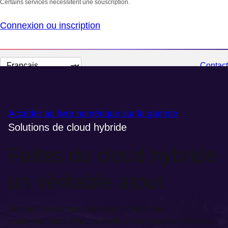
Certains services nécessitent une souscription.
Connexion ou inscription
Changer
Contact
la
langue
Accéder au livre numérique sur la gamme
Solutions de cloud hybride
Faites du cloud hybride
un véritable atout
Aujourd'hui incontournable, la diversité des
environnements offre une réelle valeur ajoutée. Avec nos