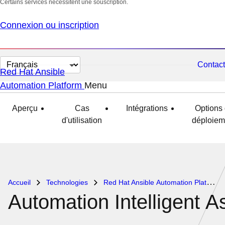
Certains services nécessitent une souscription.
Connexion ou inscription
Changer
Contact
Red Hat Ansible
la
Automation Platform
Menu
développé
réduit
langue
Aperçu
Cas
Intégrations
Options
d'utilisation
déploiem
Accueil
Technologies
Red Hat Ansible Automation Platform
Automation Intelligent A