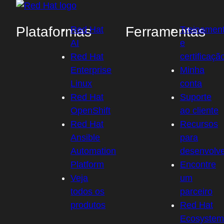
Plataformas
Ferramentas
Red Hat
Treinamen
AI
e
Red Hat
certificaçã
Enterprise
Minha
Linux
conta
Red Hat
Suporte
OpenShift
ao cliente
Red Hat
Recursos
Ansible
para
Automation
desenvolv
Platform
Encontre
Veja
um
todos os
parceiro
produtos
Red Hat
Ecosystem