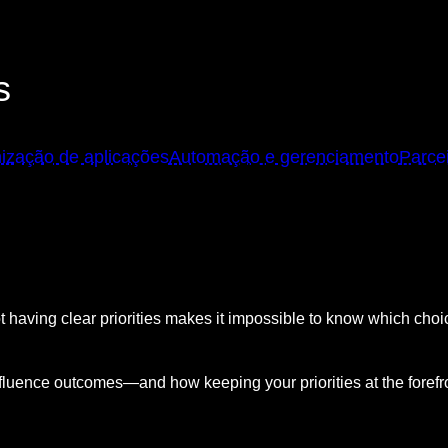
s
ização de aplicações
Automação e gerenciamento
Parce
Not having clear priorities makes it impossible to know which cho
luence outcomes—and how keeping your priorities at the forefro