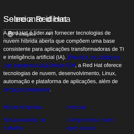
Sobre a Red Hat
Selecionar idioma
A Red Hat é líder em fornecer tecnologias de
nuvem híbrida aberta que compõem uma base
consistente para aplicações transformadoras de TI
e inteligência artificial (IA).
Parceira de confiança
das empresas da Fortune 500
, a Red Hat oferece
o
tecnologias de nuvem, desenvolvimento, Linux,
automação e plataforma de aplicações, além de
serviços premiados
.
Nossa empresa
Notícias
Nosso modelo de
Compromisso com o
trabalho
open source