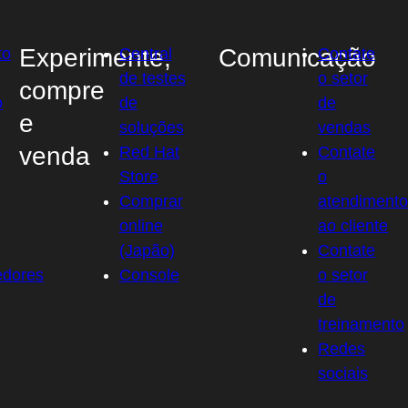
Experimente,
Comunicação
to
Central
Contate
de testes
o setor
compre
o
de
de
e
soluções
vendas
venda
Red Hat
Contate
Store
o
Comprar
atendiment
online
ao cliente
(Japão)
Contate
edores
Console
o setor
de
treinamento
Redes
sociais