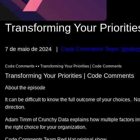
Transforming Your Prioritie
7 de maio de 2024
|
Code Comments Team
Modern
Code Comments • • Transforming Your Priorities | Code Comments
Transforming Your Priorities | Code Comments
About the episode
It can be difficult to know the full outcome of your choices. 
direction.
Adam Timm of Crunchy Data explains how multiple factors inf
the right choice for your organization.
Code Comments Team
Red Hat original show