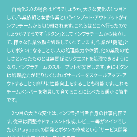
自動化2.0の場合はどうでしょうか。大きな変化の1つ目と
して、作業依頼と本番作業というインプット・アウトプットがイ
ンフラチームから切り離されます。これらはどこへ行ったので
しょうか？そうです「ボタン」としてインフラチームから独立し
て、様々な作業依頼を処理してくれています。作業が「機能」と
してボタンになることで、人の処理能力や体調、他の業務の忙
しさといったものとは無関係にリクエストを処理できるように
なり、インフラチームのスループットが安定します。更にボタン
は処理能力が足りなくなればサーバーをスケールアップ・ア
ウトすることで簡単に性能向上をすることも可能です。これも
チームメンバーを増員して育てることに比べたら遥かに簡単
です。
2つ目の大きな変化は、インフラ担当者自身の仕事内容で
す。従来は調整やドキュメント作成、レビュー等がメインでし
たが、Playbookの開発とボタンの作成という「サービス開発」