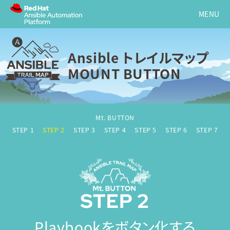
Ansible トレイルマップ
MOUNT BUTTON
Mt. BUTTON
STEP 1
STEP 2
STEP 3
STEP 4
STEP 5
STEP 6
STEP 7
Playbookをボタン化する