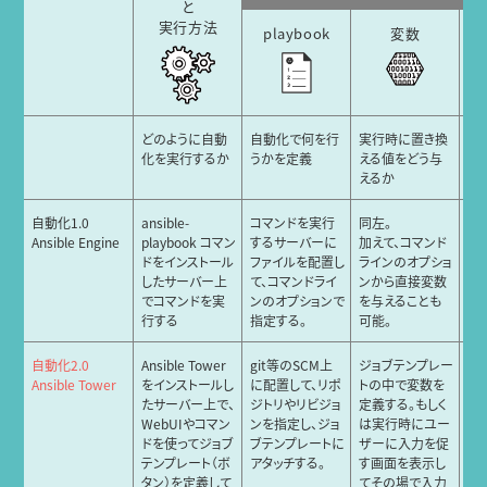
と
実行方法
playbook
変数
イ
どのように自動
自動化で何を行
実行時に置き換
自
化を実行するか
うかを定義
える値をどう与
象
えるか
自動化1.0
ansible-
コマンドを実行
同左。
同
Ansible Engine
playbook コマン
するサーバーに
加えて、コマンド
ドをインストール
ファイルを配置し
ラインのオプショ
したサーバー上
て、コマンドライ
ンから直接変数
でコマンドを実
ンのオプションで
を与えることも
行する
指定する。
可能。
自動化2.0
Ansible Tower
git等のSCM上
ジョブテンプレー
T
Ansible Tower
をインストールし
に配置して、リポ
トの中で変数を
ジ
たサーバー上で、
ジトリやリビジョ
定義する。もしく
義
WebUIやコマン
ンを指定し、ジョ
は実行時にユー
プ
ドを使ってジョブ
ブテンプレートに
ザーに入力を促
チ
テンプレート（ボ
アタッチする。
す画面を表示し
タン）を定義して
てその場で入力