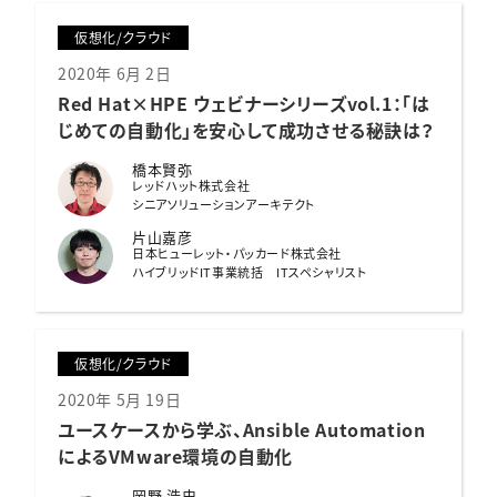
仮想化/クラウド
2020年 6月 2日
Red Hat×HPE ウェビナーシリーズvol.1：
「は
じめての自動化」を安心して成功させる秘訣は？
橋本賢弥
レッドハット株式会社
シニアソリューションアーキテクト
片山嘉彦
日本ヒューレット・パッカード株式会社
ハイブリッドIT事業統括 ITスペシャリスト
仮想化/クラウド
2020年 5月 19日
ユースケースから学ぶ、
Ansible Automation
による
VMware環境の自動化
岡野 浩史