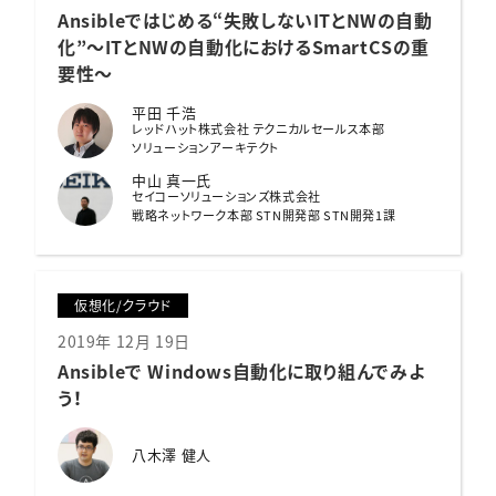
Ansibleではじめる
“失敗しないITとNWの自動
化”～ITとNWの自動化におけるSmartCSの重
要性～
平田 千浩
レッドハット株式会社 テクニカルセールス本部
ソリューションアーキテクト
中山 真一氏
セイコーソリューションズ株式会社
戦略ネットワーク本部 STN開発部 STN開発1課
仮想化/クラウド
2019年 12月 19日
Ansibleで Windows自動化に取り組んでみよ
う！
八木澤 健人