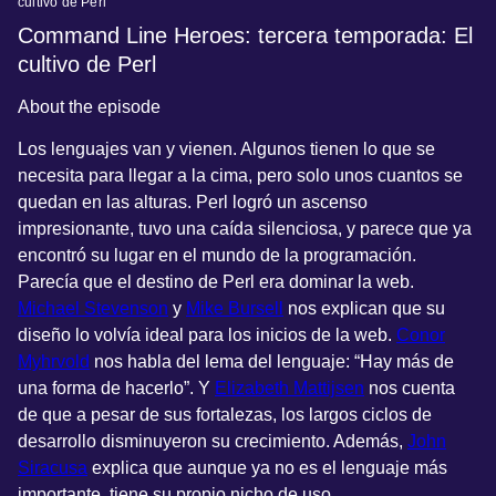
cultivo de Perl
Command Line Heroes: tercera temporada: El
cultivo de Perl
About the episode
Los lenguajes van y vienen. Algunos tienen lo que se
necesita para llegar a la cima, pero solo unos cuantos se
quedan en las alturas. Perl logró un ascenso
impresionante, tuvo una caída silenciosa, y parece que ya
encontró su lugar en el mundo de la programación.
Parecía que el destino de Perl era dominar la web.
Michael Stevenson
y
Mike Bursell
nos explican que su
diseño lo volvía ideal para los inicios de la web.
Conor
Myhrvold
nos habla del lema del lenguaje: “Hay más de
una forma de hacerlo”. Y
Elizabeth Mattijsen
nos cuenta
de que a pesar de sus fortalezas, los largos ciclos de
desarrollo disminuyeron su crecimiento. Además,
John
Siracusa
explica que aunque ya no es el lenguaje más
importante, tiene su propio nicho de uso.