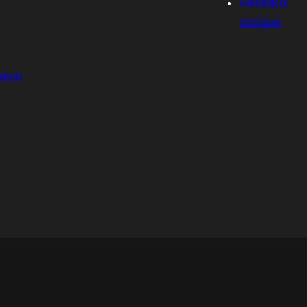
Réseaux
sociaux
tion