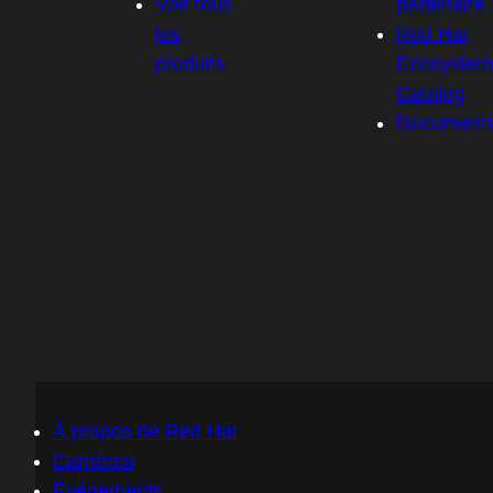
Voir tous
partenaire
les
Red Hat
produits
Ecosystem
Catalog
Documenta
À propos de Red Hat
Carrières
Événements