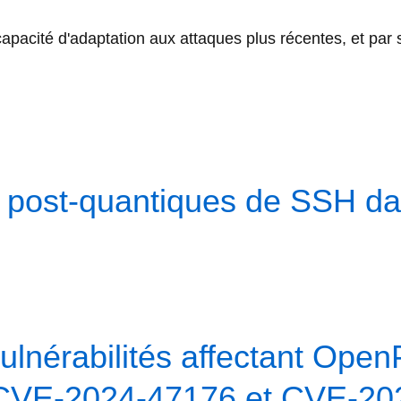
acité d'adaptation aux attaques plus récentes, et par son
s post-quantiques de SSH da
lnérabilités affectant Ope
CVE-2024-47176 et CVE-20