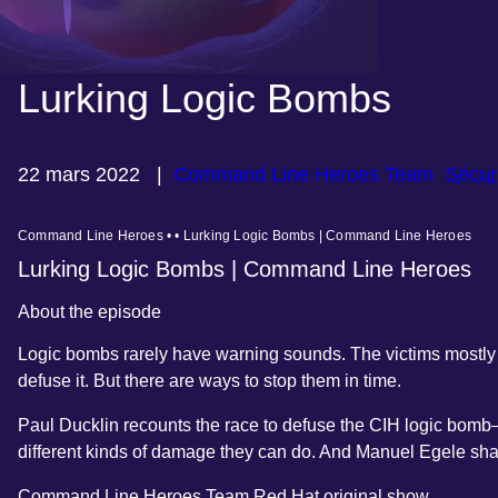
Lurking Logic Bombs
22 mars 2022
|
Command Line Heroes Team
Sécur
Command Line Heroes • • Lurking Logic Bombs | Command Line Heroes
Lurking Logic Bombs | Command Line Heroes
About the episode
Logic bombs rarely have warning sounds. The victims mostly d
defuse it. But there are ways to stop them in time.
Paul Ducklin recounts the race to defuse the CIH logic bomb—
different kinds of damage they can do. And Manuel Egele shar
Command Line Heroes Team
Red Hat original show