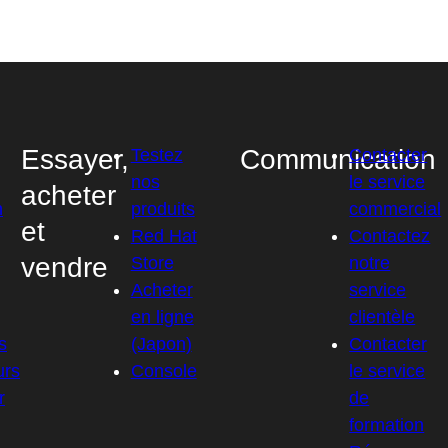
Essayer,
Communication
Testez
Contacter
nos
le service
acheter
n
produits
commercial
et
Red Hat
Contactez
vendre
Store
notre
Acheter
service
en ligne
clientèle
s
(Japon)
Contacter
urs
Console
le service
r
de
formation