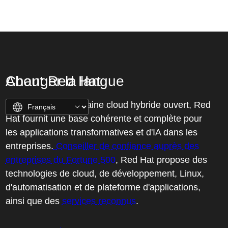
About Red Hat
Changer la langue
Leader dans le domaine cloud hybride ouvert, Red
Hat fournit une base cohérente et complète pour
les applications transformatives et d'IA dans les
entreprises.
Conseiller de confiance auprès des
entreprises du Fortune 500
, Red Hat propose des
technologies de cloud, de développement, Linux,
d'automatisation et de plateforme d'applications,
ainsi que des
services reconnus
.