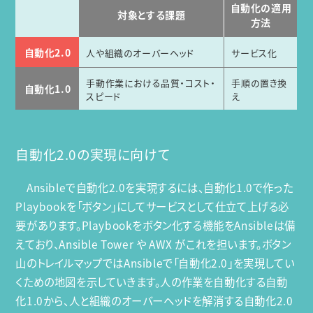
自動化の適用
対象とする課題
方法
自動化2.0
人や組織のオーバーヘッド
サービス化
手動作業における品質・コスト・
手順の置き換
自動化1.0
スピード
え
自動化2.0の実現に向けて
Ansibleで自動化2.0を実現するには、自動化1.0で作った
Playbookを「ボタン」にしてサービスとして仕立て上げる必
要があります。Playbookをボタン化する機能をAnsibleは備
えており、Ansible Tower や AWX がこれを担います。ボタン
山のトレイルマップではAnsibleで「自動化2.0」を実現してい
くための地図を示していきます。人の作業を自動化する自動
化1.0から、人と組織のオーバーヘッドを解消する自動化2.0