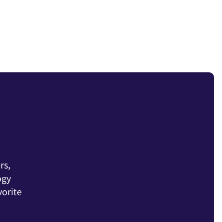
rs,
ogy
vorite