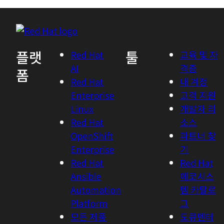
플랫
툴
Red Hat
교육 및 자
AI
격증
폼
Red Hat
내 계정
Enterprise
고객 지원
Linux
개발자 리
Red Hat
소스
OpenShift
파트너 찾
Enterprise
기
Red Hat
Red Hat
Ansible
에코시스
Automation
템 카탈로
Platform
그
모든 제품
도큐멘테