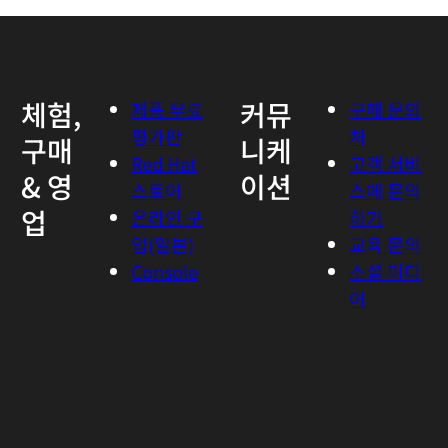
체험,
커뮤
제품 무료
구매 문의
평가판
처
구매
니케
Red Hat
고객 서비
& 영
이션
스토어
스에 문의
업
온라인 구
하기
입(일본)
교육 문의
Console
소셜 미디
어