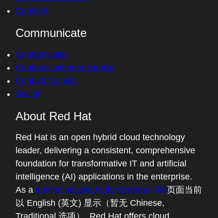
Console
Communicate
Contact sales
Contact customer service
Contact training
Social
About Red Hat
Red Hat is an open hybrid cloud technology
leader, delivering a consistent, comprehensive
foundation for transformative IT and artificial
intelligence (AI) applications in the enterprise.
As a
trusted adviser to the Fortune 500
页面当前
以 English (英文) 显示（暂无 Chinese,
Traditional 选项）
, Red Hat offers cloud,