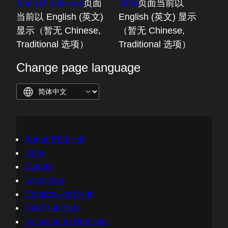
Analyst relations
页面
Jobs
页面当前以
当前以 English (英文)
English (英文) 显示
显示（暂无 Chinese,
（暂无 Chinese,
Traditional 选项）
Traditional 选项）
Change page language
About Red Hat
Jobs
Events
Locations
Contact Red Hat
Red Hat Blog
Inclusion at Red Hat