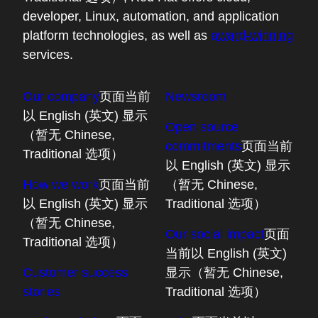
developer, Linux, automation, and application
platform technologies, as well as
award-winning
services.
Our company
页面当前
Newsroom
以 English (英文) 显示
Open source
（暂无 Chinese,
commitments
页面当前
Traditional 选项）
以 English (英文) 显示
How we work
页面当前
（暂无 Chinese,
以 English (英文) 显示
Traditional 选项）
（暂无 Chinese,
Our social impact
页面
Traditional 选项）
当前以 English (英文)
Customer success
显示（暂无 Chinese,
stories
Traditional 选项）