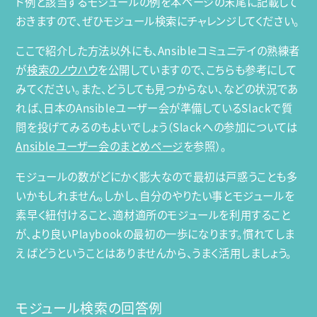
ド例と該当するモジュールの例を本ページの末尾に記載して
おきますので、ぜひモジュール検索にチャレンジしてください。
ここで紹介した方法以外にも、Ansibleコミュニテイの熟練者
が
検索のノウハウ
を公開していますので、こちらも参考にして
みてください。また、どうしても見つからない、などの状況であ
れば、日本のAnsibleユーザー会が準備しているSlackで質
問を投げてみるのもよいでしょう（Slackへの参加については
Ansibleユーザー会のまとめページ
を参照）。
モジュールの数がどにかく膨大なので最初は戸惑うことも多
いかもしれません。しかし、自分のやりたい事とモジュールを
素早く紐付けること、適材適所のモジュールを利用すること
が、より良いPlaybookの最初の一歩になります。慣れてしま
えばどうということはありませんから、うまく活用しましょう。
モジュール検索の回答例