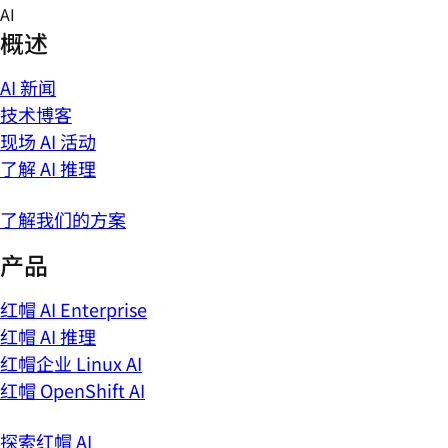
Skip
AI
to
概述
content
AI 新闻
技术博客
现场 AI 活动
了解 AI 推理
了解我们的方案
产品
红帽 AI Enterprise
红帽 AI 推理
红帽企业 Linux AI
红帽 OpenShift AI
探索红帽 AI