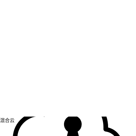
虚拟化
实现虚拟化和容器化工作负载的运维现代化。