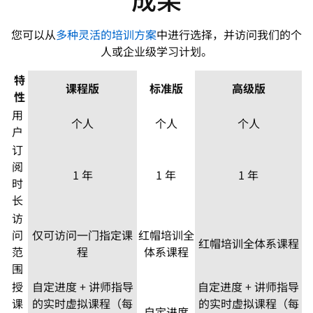
您可以从
多种灵活的培训方案
中进行选择，并访问我们的个
人或企业级学习计划。
特
课程版
标准版
高级版
性
用
个人
个人
个人
户
订
阅
1 年
1 年
1 年
时
长
访
问
仅可访问一门指定课
红帽培训全
红帽培训全体系课程
范
程
体系课程
围
授
自定进度 + 讲师指导
自定进度 + 讲师指导
课
的实时虚拟课程（每
的实时虚拟课程（每
自定进度