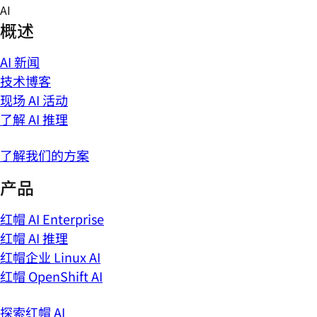
Skip
AI
to
概述
content
AI 新闻
技术博客
现场 AI 活动
了解 AI 推理
了解我们的方案
产品
红帽 AI Enterprise
红帽 AI 推理
红帽企业 Linux AI
红帽 OpenShift AI
探索红帽 AI