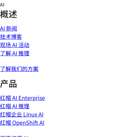
Skip
AI
to
概述
content
AI 新闻
技术博客
现场 AI 活动
了解 AI 推理
了解我们的方案
产品
红帽 AI Enterprise
红帽 AI 推理
红帽企业 Linux AI
红帽 OpenShift AI