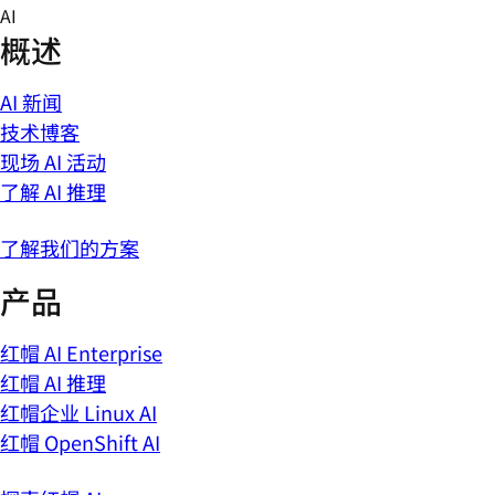
Skip
AI
to
概述
content
AI 新闻
技术博客
现场 AI 活动
了解 AI 推理
了解我们的方案
产品
红帽 AI Enterprise
红帽 AI 推理
红帽企业 Linux AI
红帽 OpenShift AI