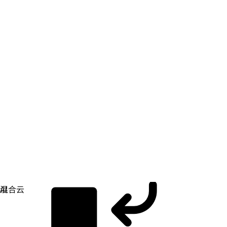
应用开发
简化您构建、部署和管理应用的方式。