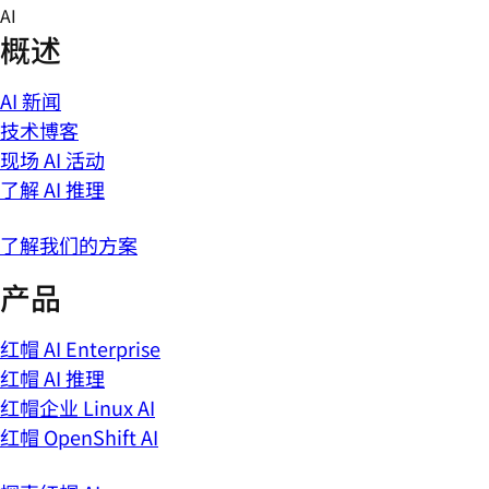
Skip
AI
to
概述
content
AI 新闻
技术博客
现场 AI 活动
了解 AI 推理
了解我们的方案
产品
红帽 AI Enterprise
红帽 AI 推理
红帽企业 Linux AI
红帽 OpenShift AI