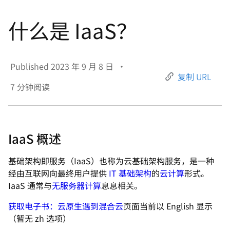
言
什么是 IaaS？
Published
2023 年 9 月 8 日
•
复制 URL
7
分钟阅读
IaaS 概述
基础架构即服务（IaaS）也称为云基础架构服务，是一种
经由互联网向最终用户提供
IT 基础架构
的
云计算
形式。
IaaS 通常与
无服务器计算
息息相关。
获取电子书：云原生遇到混合云
页面当前以 English 显示
（暂无 zh 选项）