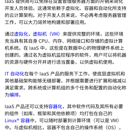
IaaS 提供商可以免除在设置管理服务器方面的开销来简化
开发人员体验。这通常依赖于虚拟化、容器和自动化所支持
的云计算架构。对于开发人员来说，不必再考虑服务器管理
工作，可以大刀阔斧地构建和部署应用。
通过
虚拟化
，
虚拟机（VM）
来提供完整的环境，这些环境
充当具有其自身 CPU、内存、网络接口和存储的虚拟计算
机系统。在 IaaS 中，这些是在数据中心的物理硬件系统上
创建的。通过名为虚拟机监控程序的软件，用户可以将机器
的资源与硬件分开并进行适当置备，以供虚拟机使用。
IT 自动化
在每个 IaaS 产品的服务下工作，使底层虚拟机和
其他基础架构能够无缝部署，并根据需要进行扩展和缩减以
满足需求。跨系统或计算机组的多个任务和配置的自动化称
为
编排
。
IaaS 产品还可以支持
容器化
，其中软件代码及其所有必要
的组件（如库、框架和其他依赖项）均打包在自己的
Linux® 容器
中，可以随时部署到计算环境（可以是 VM）
中。与虚拟机相比，容器不包含自己的操作系统（OS），