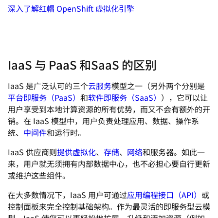
深入了解红帽 OpenShift 虚拟化引擎
IaaS 与 PaaS 和SaaS 的区别
IaaS 是广泛认可的三个
云服务
模型之一（另外两个分别是
平台即服务（PaaS）
和
软件即服务（SaaS）
），它可以让
用户享受到本地计算资源的所有优势，而又不会有额外的开
销。在 IaaS 模型中，用户负责处理应用、数据、操作系
统、
中间件
和运行时。
IaaS 供应商则
提供
虚拟化
、
存储
、
网络
和服务器。如此一
来，用户就无须拥有内部数据中心，也不必担心要自行更新
或维护这些组件。
在大多数情况下，IaaS 用户可通过
应用编程接口（API）
或
控制面板来完全控制基础架构。作为最灵活的即服务型云模