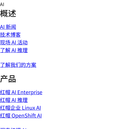
Skip
AI
to
概述
content
AI 新闻
技术博客
现场 AI 活动
了解 AI 推理
了解我们的方案
产品
红帽 AI Enterprise
红帽 AI 推理
红帽企业 Linux AI
红帽 OpenShift AI