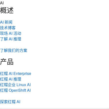
Skip
AI
to
概述
content
AI 新闻
技术博客
现场 AI 活动
了解 AI 推理
了解我们的方案
产品
红帽 AI Enterprise
红帽 AI 推理
红帽企业 Linux AI
红帽 OpenShift AI
探索红帽 AI