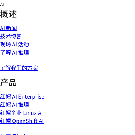
Skip
AI
to
概述
content
AI 新闻
技术博客
现场 AI 活动
了解 AI 推理
了解我们的方案
产品
红帽 AI Enterprise
红帽 AI 推理
红帽企业 Linux AI
红帽 OpenShift AI