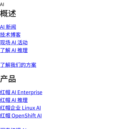
Skip
AI
to
概述
content
AI 新闻
技术博客
现场 AI 活动
了解 AI 推理
了解我们的方案
产品
红帽 AI Enterprise
红帽 AI 推理
红帽企业 Linux AI
红帽 OpenShift AI