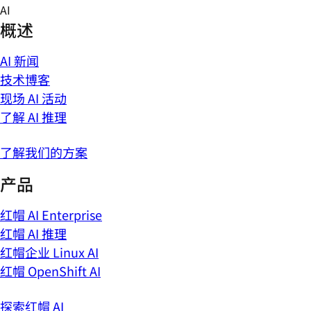
Skip
AI
to
概述
content
AI 新闻
技术博客
现场 AI 活动
了解 AI 推理
了解我们的方案
产品
红帽 AI Enterprise
红帽 AI 推理
红帽企业 Linux AI
红帽 OpenShift AI
探索红帽 AI