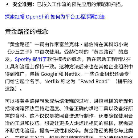
安全准则：
已嵌入工作流的预先应用的策略和扫描。
探索红帽 OpenShift 如何为平台工程添翼加速
黄金路径的概念
“黄金路径”
一词由作家富兰克林·赫伯特在其科幻小说
《沙丘之子》
中首次使用。受赫伯特的“黄金路径”
的启
发，
Spotify 提出了
软件模板的概念，旨在帮助工程团队在
工具和流程上保持一致。这种方法后来也在其他企业组织中
得到推广，包括 Google 和 Netflix，一些企业组织还会专
门给它起个名字。Netflix 称之为“Paved Road”（铺平的
道路）。
可以将黄金路径想象成烘焙蛋糕的过程。烘焙蛋糕的步骤包
括将烤箱预热至特定温度、准备正确的烘焙工具以及备好所
需的食材。这不仅仅是按照食谱进行制作，还要确保使用合
适的工具和技巧。想要让更多人烘焙出相同的蛋糕，就需要
不断优化流程，提高一致性和效率。黄金路径的概念与此类
似。在软件开发中，越是遵循特定的模板，开发流程和最终