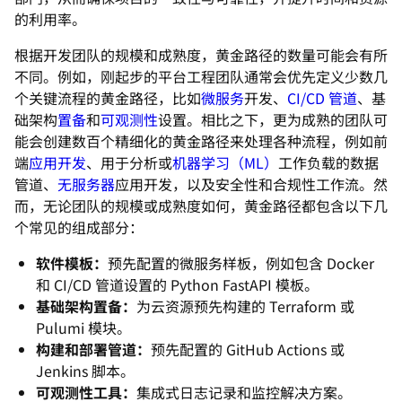
的利用率。
根据开发团队的规模和成熟度，黄金路径的数量可能会有所
不同。例如，刚起步的平台工程团队通常会优先定义少数几
个关键流程的黄金路径，比如
微服务
开发、
CI/CD 管道
、基
础架构
置备
和
可观测性
设置。相比之下，更为成熟的团队可
能会创建数百个精细化的黄金路径来处理各种流程，例如前
端
应用开发
、用于分析或
机器学习（ML）
工作负载的数据
管道、
无服务器
应用开发，以及安全性和合规性工作流。然
而，无论团队的规模或成熟度如何，黄金路径都包含以下几
个常见的组成部分：
软件模板：
预先配置的微服务样板，例如包含 Docker
和 CI/CD 管道设置的 Python FastAPI 模板。
基础架构置备：
为云资源预先构建的 Terraform 或
Pulumi 模块。
构建和部署管道：
预先配置的 GitHub Actions 或
Jenkins 脚本。
可观测性工具：
集成式日志记录和监控解决方案。