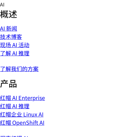
Skip
AI
to
概述
content
AI 新闻
技术博客
现场 AI 活动
了解 AI 推理
了解我们的方案
产品
红帽 AI Enterprise
红帽 AI 推理
红帽企业 Linux AI
红帽 OpenShift AI