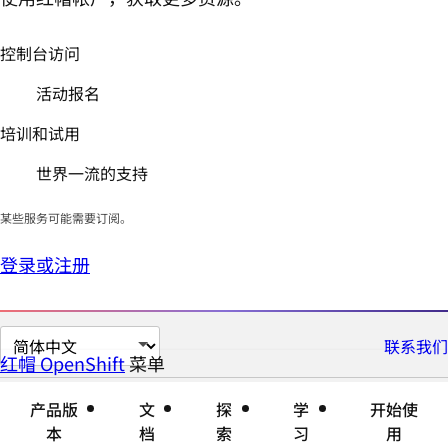
控制台访问
活动报名
培训和试用
世界一流的支持
某些服务可能需要订阅。
登录或注册
切
联系我们
红帽 OpenShift
菜单
展
折
换
开
叠
页
产品版
文
探
学
开始使
面
本
档
索
习
用
语