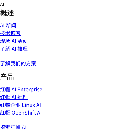
Skip
AI
to
概述
content
AI 新闻
技术博客
现场 AI 活动
了解 AI 推理
了解我们的方案
产品
红帽 AI Enterprise
红帽 AI 推理
红帽企业 Linux AI
红帽 OpenShift AI
探索红帽 AI