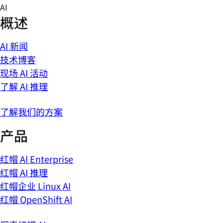
Skip
AI
to
概述
content
AI 新闻
技术博客
现场 AI 活动
了解 AI 推理
了解我们的方案
产品
红帽 AI Enterprise
红帽 AI 推理
红帽企业 Linux AI
红帽 OpenShift AI