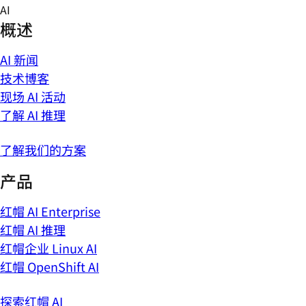
Skip
AI
to
概述
content
AI 新闻
技术博客
现场 AI 活动
了解 AI 推理
了解我们的方案
产品
红帽 AI Enterprise
红帽 AI 推理
红帽企业 Linux AI
红帽 OpenShift AI
探索红帽 AI