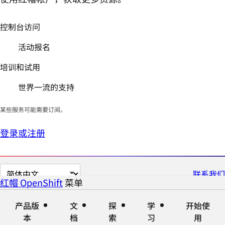
控制台访问
活动报名
培训和试用
世界一流的支持
某些服务可能需要订阅。
登录或注册
切
联系我们
红帽 OpenShift
菜单
展
折
换
开
叠
页
产品版
文
探
学
开始使
面
本
档
索
习
用
语