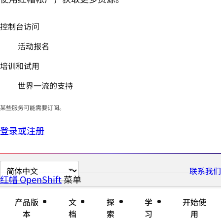
控制台访问
活动报名
培训和试用
世界一流的支持
某些服务可能需要订阅。
登录或注册
切
联系我们
红帽 OpenShift
菜单
展
折
换
开
叠
页
产品版
文
探
学
开始使
面
本
档
索
习
用
语