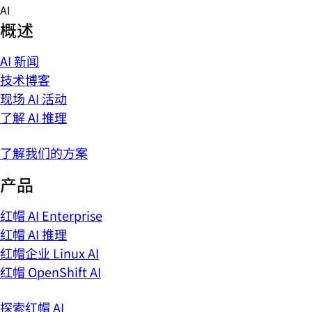
Skip
AI
to
概述
content
AI 新闻
技术博客
现场 AI 活动
了解 AI 推理
了解我们的方案
产品
红帽 AI Enterprise
红帽 AI 推理
红帽企业 Linux AI
红帽 OpenShift AI
探索红帽 AI