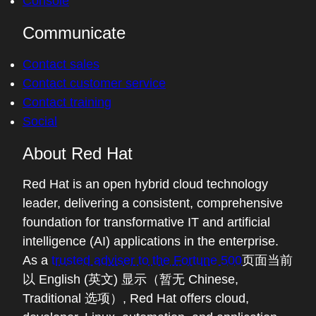
Console
Communicate
Contact sales
Contact customer service
Contact training
Social
About Red Hat
Red Hat is an open hybrid cloud technology
leader, delivering a consistent, comprehensive
foundation for transformative IT and artificial
intelligence (AI) applications in the enterprise.
As a
trusted adviser to the Fortune 500
页面当前
以 English (英文) 显示（暂无 Chinese,
Traditional 选项）
, Red Hat offers cloud,