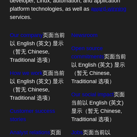
developer, Linux, automation, and application
platform technologies, as well as
award-winning
services.
Our company
页面当前
Newsroom
以 English (英文) 显示
Open source
（暂无 Chinese,
commitments
页面当前
Traditional 选项）
以 English (英文) 显示
How we work
页面当前
（暂无 Chinese,
以 English (英文) 显示
Traditional 选项）
（暂无 Chinese,
Our social impact
页面
Traditional 选项）
当前以 English (英文)
Customer success
显示（暂无 Chinese,
stories
Traditional 选项）
Analyst relations
页面
Jobs
页面当前以