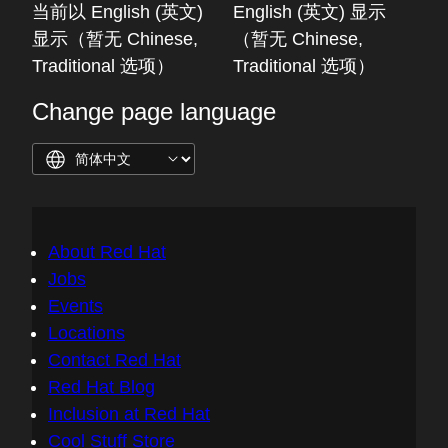
当前以 English (英文)
English (英文) 显示
显示（暂无 Chinese,
（暂无 Chinese,
Traditional 选项）
Traditional 选项）
Change page language
About Red Hat
Jobs
Events
Locations
Contact Red Hat
Red Hat Blog
Inclusion at Red Hat
Cool Stuff Store