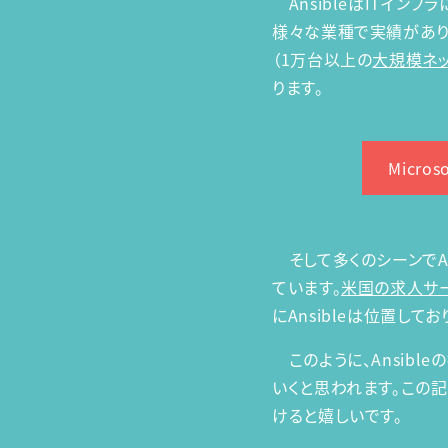
AnsibleはITイン
様々な業種で実績があり多
（1万台以上の
大規模ネ
ります。
Micro
そして多くのシーンでAn
ています。
米国の求人サ
にAnsibleは位置して
このように、Ansibl
いくと思われます。この記
けると嬉しいです。