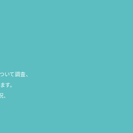
について調査、
ます。
況、