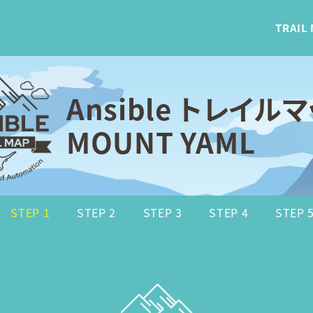
TRAIL
Ansible トレイル
MOUNT YAML
STEP 1
STEP 2
STEP 3
STEP 4
STEP 