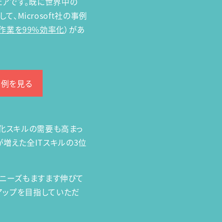
ェアです。既に世界中の
Microsoft社の事例
作業を99%効率化
）があ
事例を見る
自動化スキルの需要も高まっ
が増えた全ITスキルの3位
ルのニーズもますます伸びて
ルアップを目指していただ