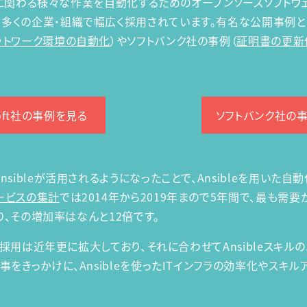
フラに関わる様々な作業を自動化するためのオープンソースソフトウ
くの企業・組織で幅広く採用されています。有名な公開事例として、
ットワーク環境の自動化
）やソフトバンク社の事例（
証明書の更新
soft社の事例を見る
ソフトバンク社の
sibleが活用されるようになったことで、Ansibleを用いた
ービスの集計
では2014年から2019年まので5年間で、最も需要
おり、その増加率はなんと12倍です。
eの採用は近年更に拡大しており、それに合わせてAnsibleスキ
事をきっかけに、Ansibleを使ったITインフラの効率化やスキ