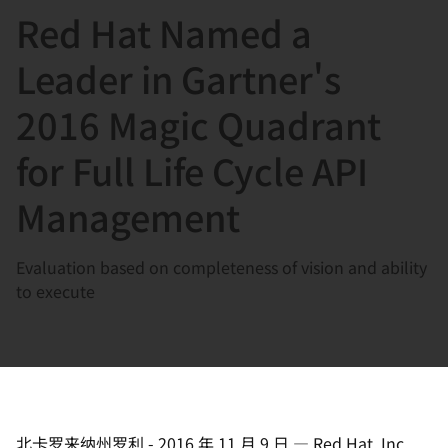
Red Hat Named a
言
Leader in Gartner's
2016 Magic Quadrant
for Full Life Cycle API
Management
Evaluation based on completeness of vision and ability
to execute
北卡罗来纳州罗利
-
2016 年 11 月 9 日
—
Red Hat, Inc.