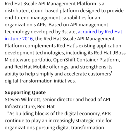
Red Hat 3scale API Management Platform is a
distributed, cloud-based platform designed to provide
end-to-end management capabilities for an
organization's APIs. Based on API management
technology developed by 3scale,
acquired by Red Hat
in June 2016
, the Red Hat 3scale API Management
Platform complements Red Hat's existing application
development technologies, including its Red Hat JBoss
Middleware portfolio, OpenShift Container Platform,
and Red Hat Mobile offerings, and strengthens its
ability to help simplify and accelerate customers'
digital transformation initiatives.
Supporting Quote
Steven Willmott, senior director and head of API
Infrastructure, Red Hat
“As building blocks of the digital economy, APIs
continue to play an increasingly strategic role for
organizations pursuing digital transformation