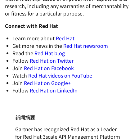
research, including any warranties of merchantability
or fitness for a particular purpose.
Connect with Red Hat
Learn more about
Red Hat
Get more news in the
Red Hat newsroom
Read the
Red Hat blog
Follow
Red Hat on Twitter
Join
Red Hat on Facebook
Watch
Red Hat videos on YouTube
Join
Red Hat on Google+
Follow
Red Hat on LinkedIn
新闻摘要
Gartner has recognized Red Hat as a Leader
for Red Hat 3scale API Management Platform