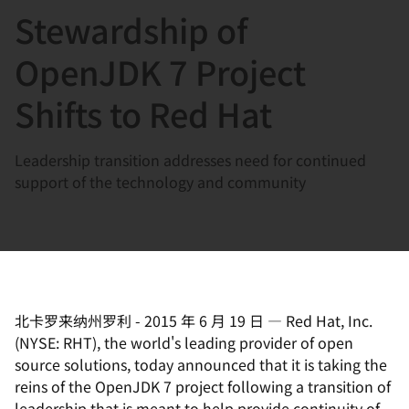
Stewardship of
言
OpenJDK 7 Project
Shifts to Red Hat
Leadership transition addresses need for continued
support of the technology and community
北卡罗来纳州罗利
-
2015 年 6 月 19 日
—
Red Hat, Inc.
(NYSE: RHT), the world's leading provider of open
source solutions, today announced that it is taking the
reins of the OpenJDK 7 project following a transition of
leadership that is meant to help provide continuity of