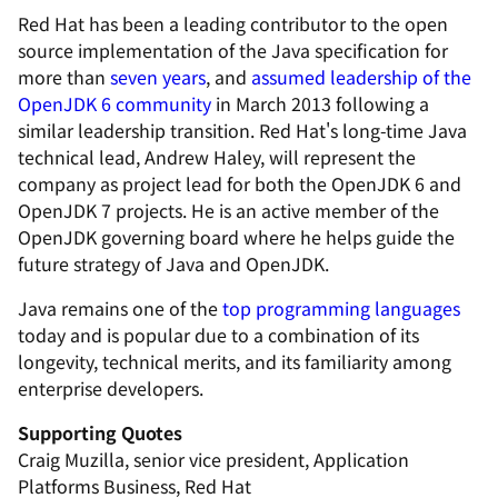
Red Hat has been a leading contributor to the open
source implementation of the Java specification for
more than
seven years
, and
assumed leadership of the
OpenJDK 6 community
in March 2013 following a
similar leadership transition. Red Hat's long-time Java
technical lead, Andrew Haley, will represent the
company as project lead for both the OpenJDK 6 and
OpenJDK 7 projects. He is an active member of the
OpenJDK governing board where he helps guide the
future strategy of Java and OpenJDK.
Java remains one of the
top programming languages
today and is popular due to a combination of its
longevity, technical merits, and its familiarity among
enterprise developers.
Supporting Quotes
Craig Muzilla, senior vice president, Application
Platforms Business, Red Hat