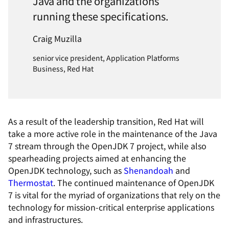
Java and the organizations
running these specifications.
Craig Muzilla
senior vice president, Application Platforms
Business, Red Hat
As a result of the leadership transition, Red Hat will
take a more active role in the maintenance of the Java
7 stream through the OpenJDK 7 project, while also
spearheading projects aimed at enhancing the
OpenJDK technology, such as
Shenandoah
and
Thermostat
. The continued maintenance of OpenJDK
7 is vital for the myriad of organizations that rely on the
technology for mission-critical enterprise applications
and infrastructures.